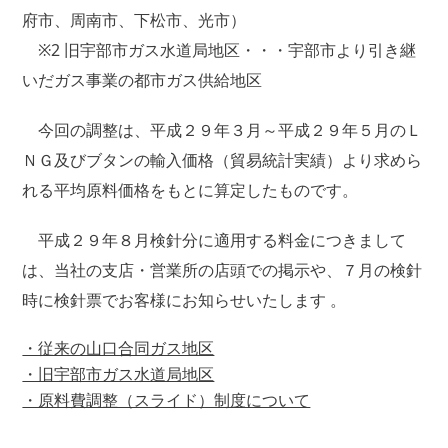
府市、周南市、下松市、光市）
※2 旧宇部市ガス水道局地区・・・宇部市より引き継
いだガス事業の都市ガス供給地区
今回の調整は、平成２９年３月～平成２９年５月のＬ
ＮＧ及びブタンの輸入価格（貿易統計実績）より求めら
れる平均原料価格をもとに算定したものです。
平成２９年８月検針分に適用する料金につきまして
は、当社の支店・営業所の店頭での掲示や、７月の検針
時に検針票でお客様にお知らせいたします 。
・従来の山口合同ガス地区
・旧宇部市ガス水道局地区
・原料費調整（スライド）制度について