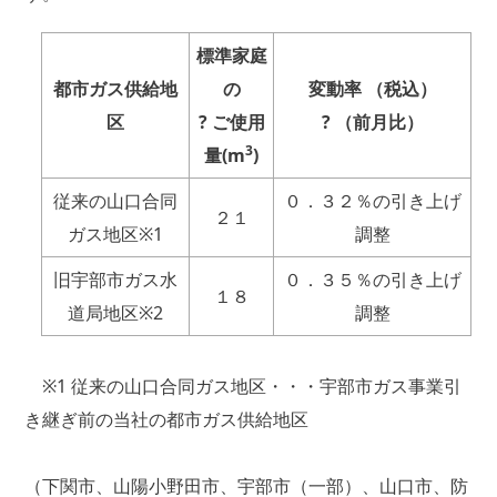
標準家庭
都市ガス供給地
の
変動率
（税込）
区
?
ご使用
?
（前月比）
3
量
(m
)
従来の山口合同
０．３２％の引き上げ
２１
ガス地区※1
調整
旧宇部市ガス水
０．３５％の引き上げ
１８
道局地区※2
調整
※1 従来の山口合同ガス地区・・・宇部市ガス事業引
き継ぎ前の当社の都市ガス供給地区
（下関市、山陽小野田市、宇部市（一部）、山口市、防