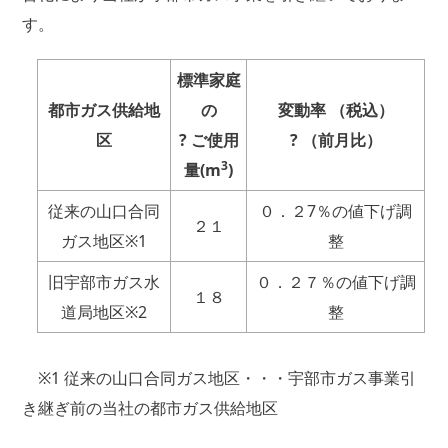
す。
標準家庭
都市ガス供給地
の
変動率
（税込）
区
?
ご使用
?
（前月比）
3
量
(m
)
従来の山口合同
０．２7％の値下げ調
２１
ガス地区※1
整
旧宇部市ガス水
０．２７％の値下げ調
１８
道局地区※2
整
※1 従来の山口合同ガス地区・・・宇部市ガス事業引
き継ぎ前の当社の都市ガス供給地区