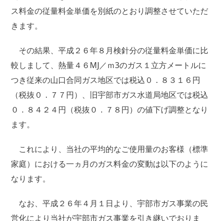
ス料金の従量料金単価を別紙のとおり調整させていただ
きます。
その結果、平成２６年８月検針分の従量料金単価に比
較しまして、熱量４６MJ／ｍ3のガス１立方メートルに
つき従来の山口合同ガス地区では税込０．８３１６円
（税抜０．７７円）、旧宇部市ガス水道局地区では税込
０．８４２４円（税抜０．７８円）の値下げ調整となり
ます。
これにより、当社の平均的なご使用量のお客様（標準
家庭）における一ヵ月のガス料金の変動は以下のように
なります。
なお、平成２６年４月１日より、宇部市ガス事業の民
営化により当社が宇部市ガス事業を引き継いでおりま