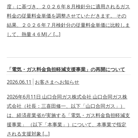
度」に基づき、２０２６年８月検針分に適用されるガス
料金の従量料金単価を調整させていただきます。 その
結果、２０２６年７月検針分の従量料金単価に比較しま
して、熱量４６MJ／ […]
「電気・ガス料金負担軽減支援事業」の再開について
2026.06.11
お客さまへお知らせ
2026年6月11日 山口合同ガス株式会社 山口合同ガス株
式会社（社長：三喜田修一、以下「山口合同ガス」）
は、経済産業省が実施する「電気・ガス料金負担軽減支
援事業」 （以下「本事業」）について、本事業で指定
される支援対象 […]