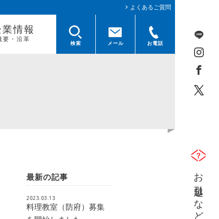
よくあるご質問
企業情報
概要・沿革
検索
メール
お電話
お引越しなどのガス開栓及び中止
最新の記事
2023.03.13
料理教室（防府）募集