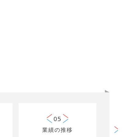
05
業績の推移
関