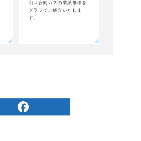
の
山口合同ガスの業績推移を
山口合同ガ
グラフでご紹介いたしま
ご紹介しま
す。