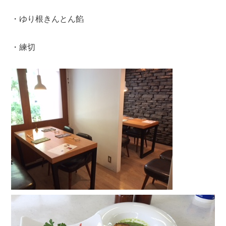
・ゆり根きんとん餡
・練切