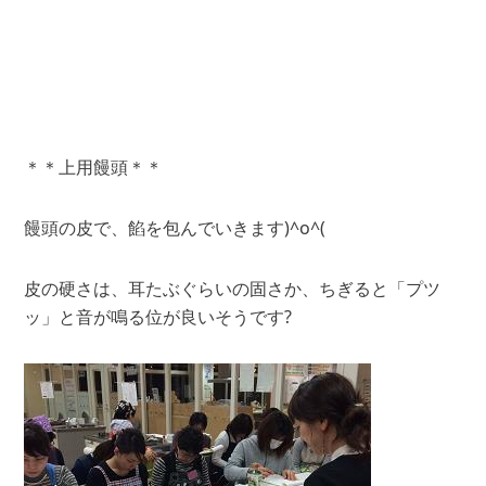
＊＊上用饅頭＊＊
饅頭の皮で、餡を包んでいきます)^o^(
皮の硬さは、耳たぶぐらいの固さか、ちぎると「プツ
ッ」と音が鳴る位が良いそうです?