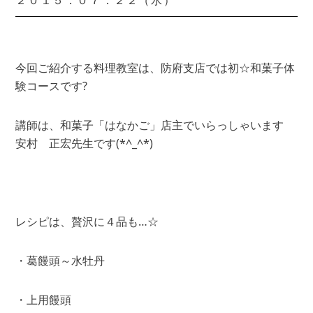
２０１５．０７．２２（水）
今回ご紹介する料理教室は、防府支店では初☆和菓子体
験コースです?
講師は、和菓子「はなかご」店主でいらっしゃいます
安村 正宏先生です(*^_^*)
レシピは、贅沢に４品も…☆
・葛饅頭～水牡丹
・上用饅頭