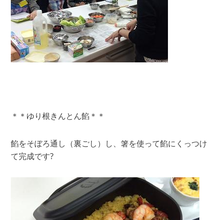
＊＊ゆり根きんとん餡＊＊
餡をそぼろ通し（裏ごし）し、箸を使って餡にくっつけ
て完成です?