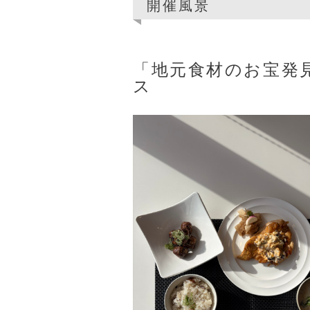
開催風景
「地元食材のお宝発
ス