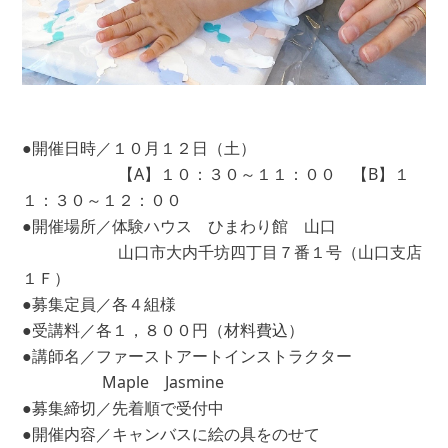
●開催日時／１０月１２日（土）
【A】１０：３０～１１：００ 【B】１
１：３０～１２：００
●開催場所／体験ハウス ひまわり館 山口
山口市大内千坊四丁目７番１号（山口支店
１Ｆ）
●募集定員／各４組様
●受講料／各１，８００円（材料費込）
●講師名／ファーストアートインストラクター
Maple Jasmine
●募集締切／先着順で受付中
●開催内容／キャンバスに絵の具をのせて