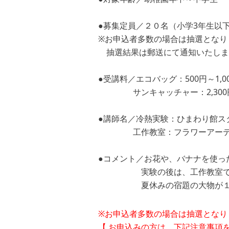
●募集定員／２０名（小学3年生以
※お申込者多数の場合は抽選となり
抽選結果は郵送にて通知いたしま
●受講料／エコバッグ：500円～1,0
サンキャッチャー：2,300
●講師名／冷熱実験：ひまわり館ス
工作教室：フラワーアーティ
●コメント／お花や、バナナを使っ
実験の後は、工作教室で サン
夏休みの宿題の大物が１日で完
※お申込者多数の場合は抽選となり
【 お申込みの方は、下記注意事項