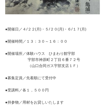
●開催日／４/２２(月)・５/２０(月)・６/１７(月)
●開催時間／１３：３０～１６：００
●開催場所／体験ハウス ひまわり館宇部
宇部市神原町２丁目６番７２号
（山口合同ガス宇部支店１Ｆ）
●募集定員／先着順にて受付中
●受講料／各１，５００円
●持参物／用材をお貸しいたします