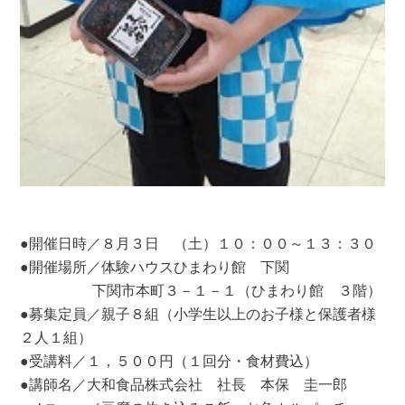
●開催日時／８月３日 （土）１０：００～１３：３０
●開催場所／体験ハウスひまわり館 下関
下関市本町３－１－１（ひまわり館 ３階）
●募集定員／親子８組（小学生以上のお子様と保護者様
２人１組）
●受講料／１，５００円（１回分・食材費込）
●講師名／大和食品株式会社 社長 本保 圭一郎