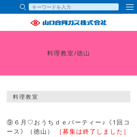
料理教室/徳山
料理教室
⑨６月♡おうちｄｅパーティー♪《1回コ
ース》（徳山）
［募集は終了しました］