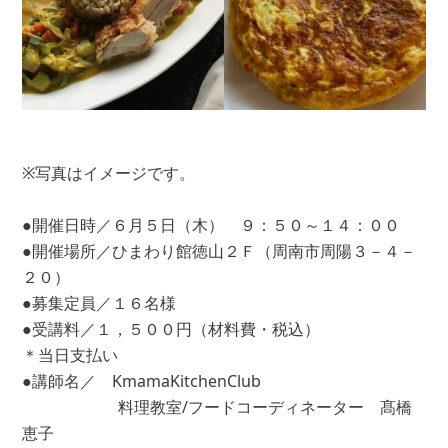
※写真はイメージです。
●開催日時／６月５日（木） ９：５０～１４：００
●開催場所／ひまわり館徳山２Ｆ（周南市周陽３－４－
２０）
●募集定員／１６名様
●受講料／１，５００円（材料費・税込）
＊当日支払い
●講師名／ KmamaKitchenClub
料理教室/フードコーディネーター 髙橋
恵子