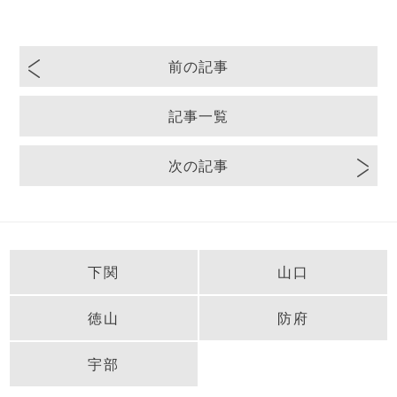
前の記事
記事一覧
次の記事
下関
山口
徳山
防府
宇部