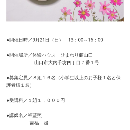
●開催日時／9月21日（日） 13：00～16：00
●開催場所／体験ハウス ひまわり館山口
山口市大内千坊四丁目７番１号
●募集定員／８組１６名（小学生以上のお子様１名と保
護者様１名）
●受講料／１組１，０００円
●講師名／福藍照
吉福 照