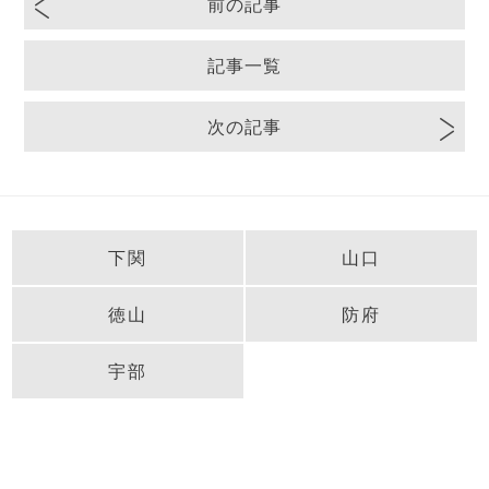
前の記事
記事一覧
次の記事
下関
山口
徳山
防府
宇部