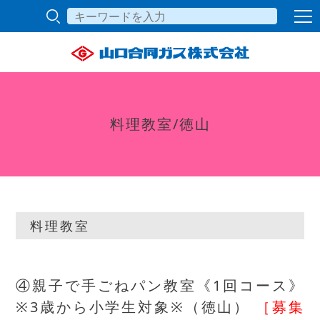
料理教室/徳山
料理教室
④親子で手ごねパン教室《1回コース》
※3歳から小学生対象※（徳山）
［募集