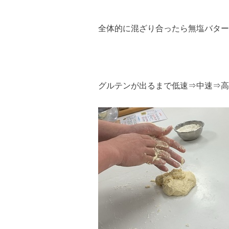
全体的に混ざり合ったら無塩バター
グルテンが出るまで低速⇒中速⇒高速