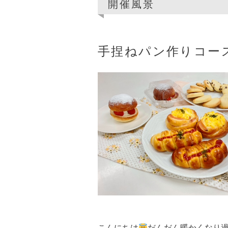
開催風景
手捏ねパン作りコー
こんにちは
だんだん暖かくなり