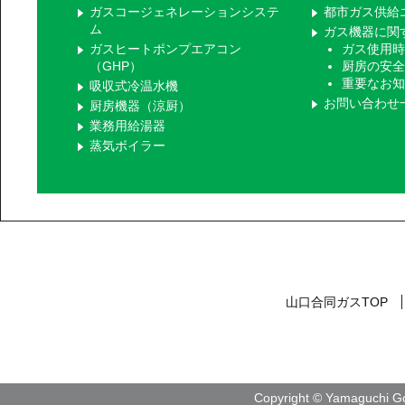
ガスコージェネレーションシステ
都市ガス供給
ム
ガス機器に関
ガスヒートポンプエアコン
ガス使用時
（GHP）
厨房の安全
重要なお知
吸収式冷温水機
お問い合わせ
厨房機器（涼厨）
業務用給湯器
蒸気ボイラー
山口合同ガスTOP
Copyright © Yamaguchi Go