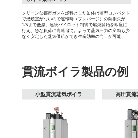
クリーンな都市ガスを燃料とした缶体は薄型コンパクト
で燃焼室がないので運転時（プレパージ）の熱損失が
1/5まで低減。連続パイロット制御で燃焼開始を即座に
行え、急な負荷に高速追従。よって蒸気圧力の変動も少
なく安定した蒸気供給ができ生産効率の向上が可能。
貫流ボイラ製品の例
小型貫流蒸気ボイラ
高圧貫流