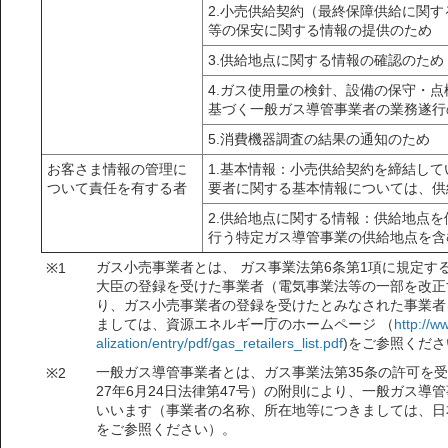
2.小売供給契約（最終保障供給に関
等の保安に関する情報の提供のため
3.供給地点に関する情報の確認のため
4.ガス使用量の検針、設備の保守・
基づく一般ガス導管事業者の業務遂行
5.消費機器調査の結果の通知のため
お客さま情報の管理に
1.基本情報：小売供給契約を締結し
ついて責任を有する者
要者に関する基本情報については、供
2.供給地点に関する情報：供給地点
行う特定ガス導管事業の供給地点を含
ガス小売事業者とは、 ガス事業法第6条第1項に規定
※1
大臣の登録を受けた事業者（電気事業法等の一部を改正す
り、ガス小売事業者の登録を受けたとみなされた事業者
ましては、資源エネルギー庁のホームページ （
http://w
alization/entry/pdf/gas_retailers_list.pdf
)をご参照くだ
一般ガス導管事業者とは、ガス事業法第35条の許可を
※2
27年6月24日法律第47号）の附則により、一般ガス
いいます（事業者の名称、所在地等につきましては、日
をご参照ください）。